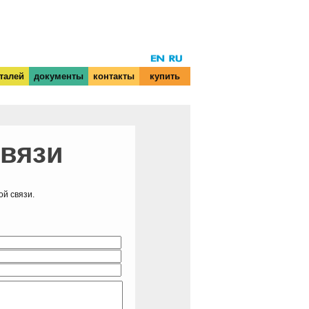
талей
документы
контакты
купить
связи
й связи.